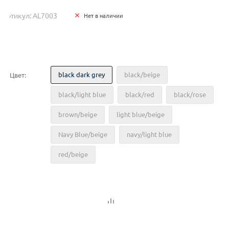
Артикул: AL7003
Нет в наличии
black dark grey
black/beige
Цвет:
black/light blue
black/red
black/rose
brown/beige
light blue/beige
Navy Blue/beige
navy/light blue
red/beige